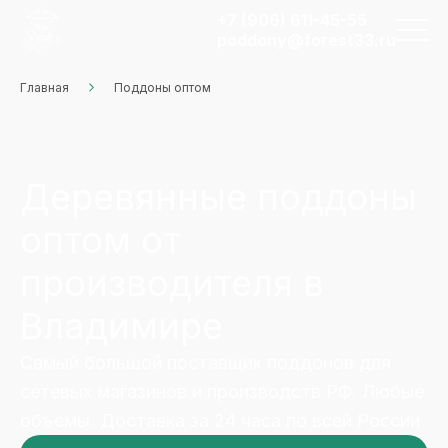
+7 (906) 611-45-55
poddony@forest33.ru
Главная
Поддоны оптом
Деревянные поддоны
оптом от
производителя в
Владимире
Самый большой поставщик поддонов для
сетевых магазинов и производств РФ. Любые
объемы. Доставка за 24 часа по всей России