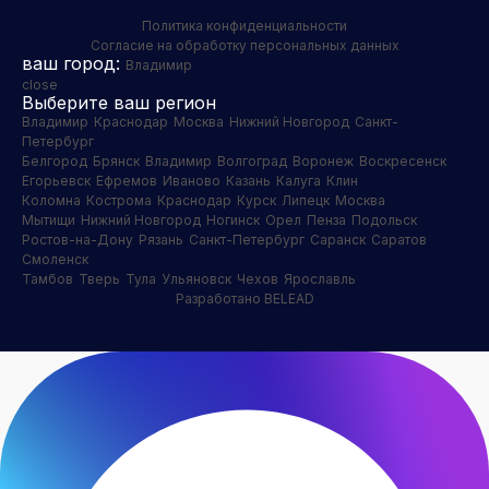
Политика конфиденциальности
Согласие на обработку персональных данных
ваш город:
Владимир
close
Выберите ваш регион
Владимир
Краснодар
Москва
Нижний Новгород
Санкт-
Петербург
Белгород
Брянск
Владимир
Волгоград
Воронеж
Воскресенск
Егорьевск
Ефремов
Иваново
Казань
Калуга
Клин
Коломна
Кострома
Краснодар
Курск
Липецк
Москва
Мытищи
Нижний Новгород
Ногинск
Орел
Пенза
Подольск
Ростов-на-Дону
Рязань
Санкт-Петербург
Саранск
Саратов
Смоленск
Тамбов
Тверь
Тула
Ульяновск
Чехов
Ярославль
Разработано BELEAD