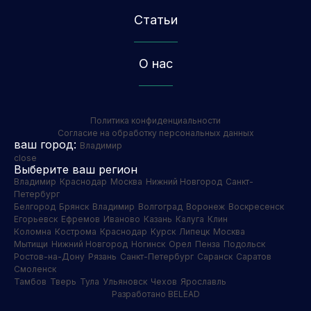
Статьи
О нас
Политика конфиденциальности
Согласие на обработку персональных данных
ваш город:
Владимир
close
Выберите ваш регион
Владимир
Краснодар
Москва
Нижний Новгород
Санкт-
Петербург
Белгород
Брянск
Владимир
Волгоград
Воронеж
Воскресенск
Егорьевск
Ефремов
Иваново
Казань
Калуга
Клин
Коломна
Кострома
Краснодар
Курск
Липецк
Москва
Мытищи
Нижний Новгород
Ногинск
Орел
Пенза
Подольск
Ростов-на-Дону
Рязань
Санкт-Петербург
Саранск
Саратов
Смоленск
Тамбов
Тверь
Тула
Ульяновск
Чехов
Ярославль
Разработано BELEAD