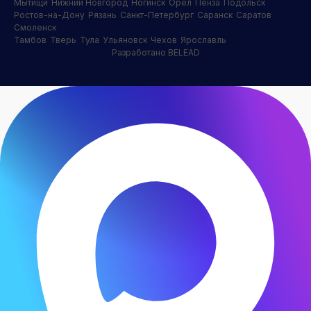
Мытищи
Нижний Новгород
Ногинск
Орел
Пенза
Подольск
Ростов-на-Дону
Рязань
Санкт-Петербург
Саранск
Саратов
Смоленск
Тамбов
Тверь
Тула
Ульяновск
Чехов
Ярославль
Разработано BELEAD